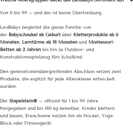
Welche Altersgruppen deckt das LeoBabys-Sortiment ab?
Von 0 bis 99 – und das ist keine Übertreibung.
LeoBabys begleitet die ganze Familie: von
der
Babyschaukel ab Geburt
über
Kletterprodukte ab 6
Monaten
,
Lerntürme ab 18 Monaten
und
Montessori-
Betten ab 2 Jahren
bis hin zu Outdoor- und
Konstruktionsspielzeug fürs Schulkind.
Den generationenübergreifenden Abschluss setzen zwei
Produkte, die explizit für jede Altersklasse entwickelt
wurden:
Der
Stapelstein®
– offiziell für 1 bis 99 Jahre
freigegeben und bis 180 kg belastbar. Kinder klettern
und bauen, Erwachsene nutzen ihn als Hocker, Yoga-
Block oder Fitnessgerät.