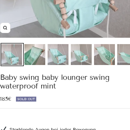
Zoom
Baby swing baby lounger swing
waterproof mint
Sale
185€
SOLD OUT
price
Strahlende Augen bei jeder Bewegung