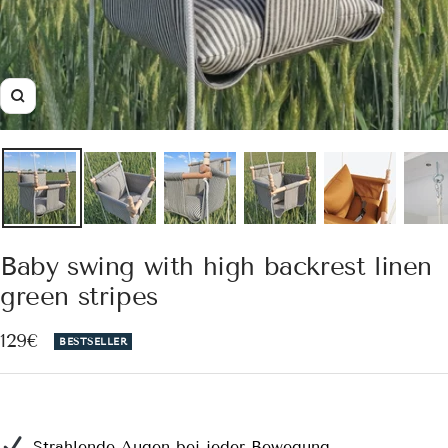
Zoom
Baby swing with high backrest linen
green stripes
Sale
129€
BESTSELLER
price
Strahlende Augen bei jeder Bewegung