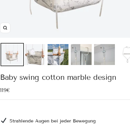
Zoom
Baby swing cotton marble design
Sale
119€
price
Strahlende Augen bei jeder Bewegung