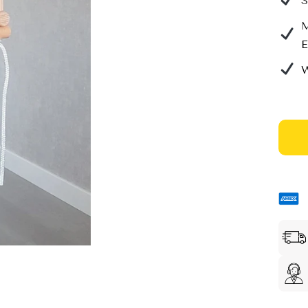
Ã
S
M
E
W