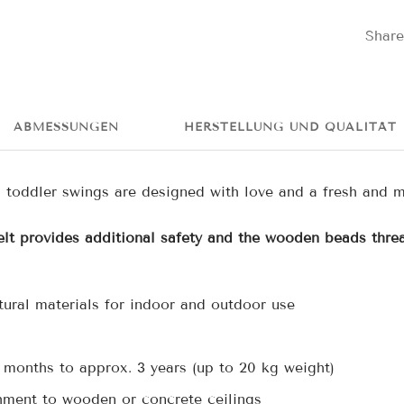
Share
ABMESSUNGEN
HERSTELLUNG UND QUALITÄT
toddler swings are designed with love and a fresh and m
elt provides additional safety and the wooden beads threa
ural materials for indoor and outdoor use
 months to approx. 3 years (up to 20 kg weight)
chment to wooden or concrete ceilings