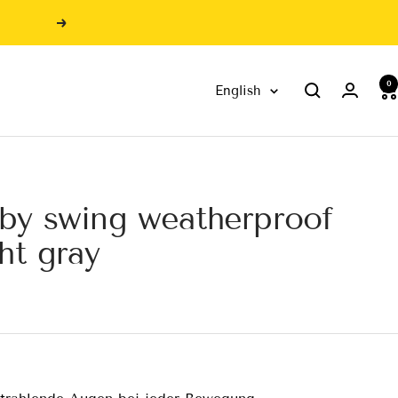
Next
0
Language
English
by swing weatherproof
ght gray
e
ce