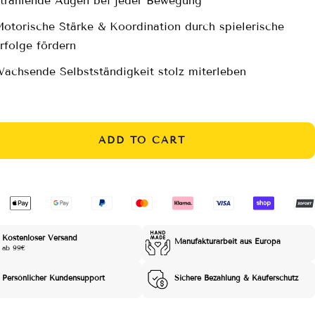
trahlende Augen bei jeder Bewegung
otorische Stärke & Koordination durch spielerische
rfolge fördern
achsende Selbstständigkeit stolz miterleben
ADD TO CART
Kostenloser Versand
Manufakturarbeit aus Europa
ab 99€
Persönlicher Kundensupport
Sichere Bezahlung & Käuferschutz