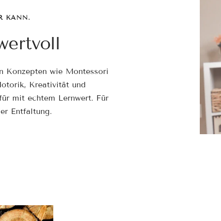
â
R KANN.
ertvoll
en Konzepten wie Montessori
otorik, Kreativität und
für mit echtem Lernwert. Für
er Entfaltung.