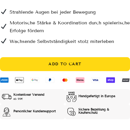
price
Strahlende Augen bei jeder Bewegung
Motorische Stärke & Koordination durch spielerische
Erfolge fördern
Wachsende Selbstständigkeit stolz miterleben
ADD TO CART
Kostenloser Versand
Handgefertigt in Europa
ab 99€
Sichere Bezahlung &
Persönlicher Kundensupport
Käuferschutz